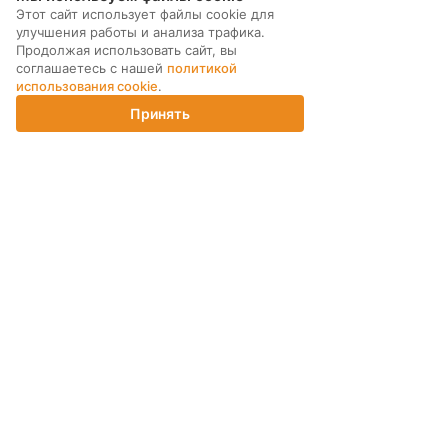
Этот сайт использует файлы cookie для
Сервис СдалКупил
улучшения работы и анализа трафика.
Продолжая использовать сайт, вы
соглашаетесь с нашей
политикой
использования cookie
.
Не нашли ответа? Напишите нам
Принять
Главная
Каталог
Корзина
Магазины
Войти
ЗАДАТЬ ВОПРОС
МЫ В СОЦ. СЕТЯХ