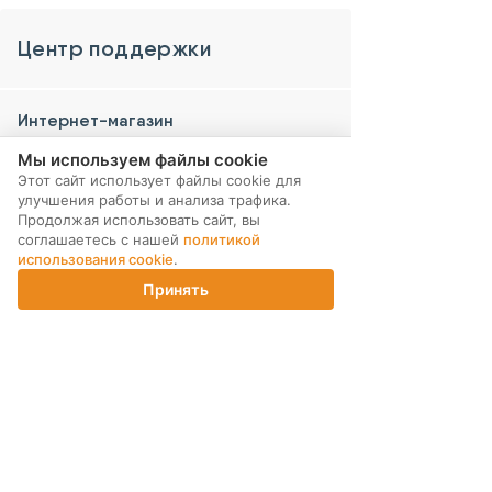
Центр поддержки
Интернет-магазин
Как заказать
Мы используем файлы cookie
Этот сайт использует файлы cookie для
Доставка
улучшения работы и анализа трафика.
Продолжая использовать сайт, вы
Оплата
соглашаетесь с нашей
политикой
использования cookie
.
Акции
Принять
Главная
Каталог
Корзина
Магазины
Войти
Что такое уцененный товар
Политика конфиденциальности
Как продать
Калькулятор трейд-ин
Как обменять