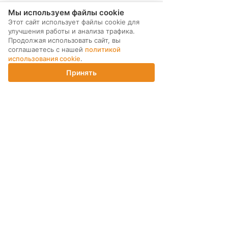
990 ₽
1 090 ₽
Мы используем файлы cookie
Этот сайт использует файлы cookie для
КУПИТЬ
КУПИТЬ
улучшения работы и анализа трафика.
Продолжая использовать сайт, вы
Bluetooth
Bluetooth
соглашаетесь с нашей
политикой
моногарнитура Olmio
стереогарнитура Hoco
использования cookie
.
BTH-05 (039340)
EW75 TWS White
Принять
Главная
Каталог
Корзина
Магазины
Войти
1 190 ₽
1 190 ₽
КУПИТЬ
КУПИТЬ
Показать еще
24
1
2
3
4
5