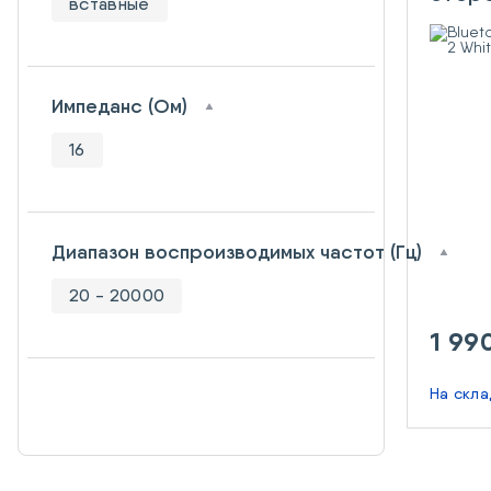
вставные
Play 
Импеданс (Ом)
16
Диапазон воспроизводимых частот (Гц)
20 - 20000
1 99
На скл