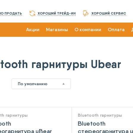
О ПРОДАТЬ
ХОРОШИЙ ТРЕЙД-ИН
ХОРОШИЙ СЕРВИС
Акции
Магазины
О компании
Оплата
etooth гарнитуры Ubear
2
По умолчанию
th гарнитуры
Bluetooth гарнитуры
ooth
Bluetooth
огарнитура uBear
стереогарнитура 