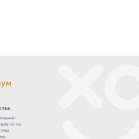
мум
ства.
мпаний-
rade-in по
ства
ыми