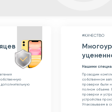
#КАЧЕСТВО
сяцев
Многоур
уцененн
Нашими специа
етения
Проводим компле
 собственную
собственном авт
и дополнительную
проверки были н
полном объеме. 
проверки и устр
устройства прох
Упаковываем в с