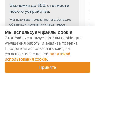
до 3х лет!
Экономия до 50% стоимости
нового устройства.
Берем все риски на 
Мы выкупаем смартфоны в больших
Абсолютная уверенность
объемах у компаний-партнеров.
безопасности приобрет
Выкупаем устройства по программе
уцененного смартфона: 
Мы используем файлы cookie
trade-in по всей России. После
устройства даем собств
Этот сайт использует файлы cookie для
тщательной проверки устройства
гарантию 3 месяца. Такж
улучшения работы и анализа трафика.
поступают в продажу. Цена по
можете приобрести
Продолжая использовать сайт, вы
сравнению с новыми смартфонами
дополнительную гаранти
снижена до 40%.
технику до 3х лет!
соглашаетесь с нашей
политикой
использования cookie
.
Принять
Главная
Каталог
Корзина
Магазины
Войти