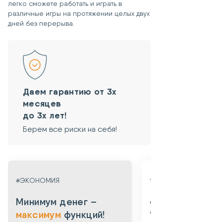
легко сможете работать и играть в
различные игры на протяжении целых двух
дней без перерыва.
Даем гарантию от 3х
месяцев
до 3х лет!
Берем все риски на себя!
#ГАРАНТИЯ
#ЭКОНОМИЯ
Даем гарантию
Минимум денег –
от 3х месяцев
максимум
функций!