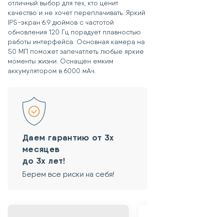
отличный выбор для тех, кто ценит
условий:
качество и не хочет переплачивать. Яркий
При покупке товара была
IPS-экран 6.9 дюймов с частотой
приобретена услуга «Возврат
обновления 120 Гц порадует плавностью
товара в течение 15 дней»,
работы интерфейса. Основная камера на
Сохранены чек и гарантийный
50 МП поможет запечатлеть любые яркие
талон.
моменты жизни. Оснащен емким
Товар не был в употреблении.
аккумулятором в 6000 мАч.
Сохранены потребительские
свойства товара.
Сохранен товарный вид
устройства.
Сохранен товарный вид упаковки.
Сохранен товарный вид комплекта.
Отсутствуют какие-либо
Даем гарантию от 3х
пользовательские защитные
месяцев
пароли и ключи.
до 3х лет!
Берем все риски на себя!