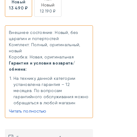
Новый
Новый
13 490 ₽
12 190 ₽
Внешнее состояние: Новый, без
царапин и потертостей
Комплект: Полный, оригинальный,
новый
Коробка: Новая, оригинальная
Гарантия и условия возврата/
обмена:
На технику данной категории
установлена гарантия – 12
месяцев. По вопросам
гарантийного обслуживания можно
обращаться в любой магазин
«Хорошая связь» в любом городе
Читать полностью
присутствия. В случае отсутствия
магазина в городе присутствия,
можно сдать товар на гарантийный
ремонт удаленно через Почту