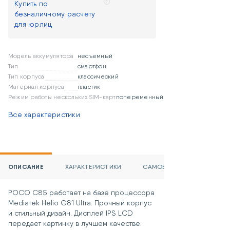
Купить по
осуществляются за счет
безналичному расчету
покупателя и компенсируются
для юрлиц
продавцом одновременно с
возвратом товара после
гарантийного ремонта).
Модель аккумулятора
несъемный
При желании можно продлить
Тип
смартфон
гарантию на товар данной
Тип корпуса
классический
категории на срок до 3 лет.
Материал корпуса
пластик
Стоимость предоставления услуги
Режим работы нескольких SIM-карт
попеременный
дополнительной гарантии:
До 2 лет – 10% от стоимости
Все характеристики
приобретаемого устройства.
До 3 лет – 15% от стоимости
приобретаемого устройства.
Если приобретенный товар не
подошел или не понравился, его
ОПИСАНИЕ
ХАРАКТЕРИСТИКИ
САМОВЫВОЗ И ДОСТАВКА
можно вернуть в течение 15 дней,
включая день покупки, при
POCO C85 работает на базе процессора
соблюдении обязательных
Mediatek Helio G81 Ultra. Прочный корпус
условий:
и стильный дизайн. Дисплей IPS LCD
При покупке товара была
передает картинку в лучшем качестве.
приобретена услуга «Возврат