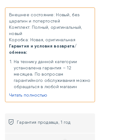
Внешнее состояние: Новый, без
царапин и потертостей
Комплект: Полный, оригинальный,
новый
Коробка: Новая, оригинальная
Гарантия и условия возврата/
обмена:
На технику данной категории
установлена гарантия – 12
месяцев. По вопросам
гарантийного обслуживания можно
обращаться в любой магазин
«Хорошая связь» в любом городе
Читать полностью
присутствия. В случае отсутствия
магазина в городе присутствия,
можно сдать товар на гарантийный
ремонт удаленно через Почту
Гарантия продавца, 1 год
России или курьерскую доставку
(расходы, связанные с доставкой
товара к продавцу,