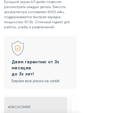
Большой экран 6.9 дюйм позволит
товара в течение 15 дней»,
рассмотреть каждую деталь. Ёмкость
Сохранены чек и гарантийный
аккумулятора составляет 6000 мАч,
талон.
поддерживается быстрая зарядка
Товар не был в употреблении.
мощностью 90 Вт. Отличный гаджет для
Сохранены потребительские
работы, учебы и развлечений.
свойства товара.
Сохранен товарный вид
устройства.
Сохранен товарный вид упаковки.
Сохранен товарный вид комплекта.
Отсутствуют какие-либо
пользовательские защитные
Даем гарантию от 3х
пароли и ключи.
месяцев
до 3х лет!
Берем все риски на себя!
#ГАРАНТИЯ
#ЭКОНОМИЯ