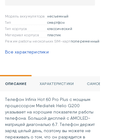
возвратом товара после
гарантийного ремонта).
Модель аккумулятора
несъемный
При желании можно продлить
Тип
смартфон
гарантию на товар данной
Тип корпуса
классический
категории на срок до 3 лет.
Материал корпуса
пластик
Стоимость предоставления услуги
Режим работы нескольких SIM-карт
попеременный
дополнительной гарантии:
До 2 лет – 10% от стоимости
Все характеристики
приобретаемого устройства.
До 3 лет – 15% от стоимости
приобретаемого устройства.
Если приобретенный товар не
подошел или не понравился, его
ОПИСАНИЕ
ХАРАКТЕРИСТИКИ
САМОВЫВОЗ И ДОСТАВКА
можно вернуть в течение 15 дней,
включая день покупки, при
Телефон Infinix Hot 60 Pro Plus с мощным
соблюдении обязательных
процессором Mediatek Helio G200
условий:
указывает на хорошие показатели работы
При покупке товара была
телефона. Большой дисплей с AMOLED-
приобретена услуга «Возврат
матрицей диагональю 6.7. Телефон держит
товара в течение 15 дней»,
заряд целый день, поэтому вы можете не
Сохранены чек и гарантийный
переживать о том, что он разрядится в
талон.