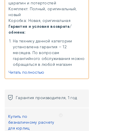
царапин и потертостей
Комплект: Полный, оригинальный,
новый
Коробка: Новая, оригинальная
Гарантия и условия возврата/
обмена:
На технику данной категории
установлена гарантия – 12
месяцев. По вопросам
гарантийного обслуживания можно
обращаться в любой магазин
«Хорошая связь» в любом городе
Читать полностью
присутствия. В случае отсутствия
магазина в городе присутствия,
можно сдать товар на гарантийный
ремонт удаленно через Почту
Гарантия производителя, 1 год
России или курьерскую доставку
(расходы, связанные с доставкой
товара к продавцу,
Купить по
осуществляются за счет
безналичному расчету
покупателя и компенсируются
для юрлиц
продавцом одновременно с