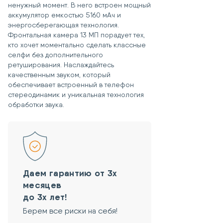
ненужный момент. В него встроен мощный
Товар не был в употреблении.
аккумулятор емкостью 5160 мАч и
Сохранены потребительские
энергосберегающая технология.
свойства товара.
Фронтальная камера 13 МП порадует тех,
Сохранен товарный вид
кто хочет моментально сделать классные
устройства.
селфи без дополнительного
Сохранен товарный вид упаковки.
ретуширования. Наслаждайтесь
Сохранен товарный вид комплекта.
качественным звуком, который
Отсутствуют какие-либо
обеспечивает встроенный в телефон
пользовательские защитные
стереодинамик и уникальная технология
пароли и ключи.
обработки звука.
Даем гарантию от 3х
месяцев
до 3х лет!
Берем все риски на себя!