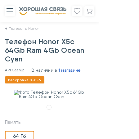
Телефоны Honor
Телефон Honor X5c
64Gb Ram 4Gb Ocean
Cyan
В наличии в
1 магазине
АРТ.
533762
Рассрочка 0-0-6
Память
64 Гб