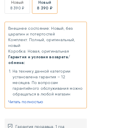
Новый
Новый
8 390 ₽
8 390 ₽
Внешнее состояние: Новый, без
царапин и потертостей
Комплект: Полный, оригинальный,
новый
Коробка: Новая, оригинальная
Гарантия и условия возврата/
обмена:
На технику данной категории
установлена гарантия – 12
месяцев. По вопросам
гарантийного обслуживания можно
обращаться в любой магазин
«Хорошая связь» в любом городе
Читать полностью
присутствия. В случае отсутствия
магазина в городе присутствия,
можно сдать товар на гарантийный
ремонт удаленно через Почту
Гарантия продавца, 1 год