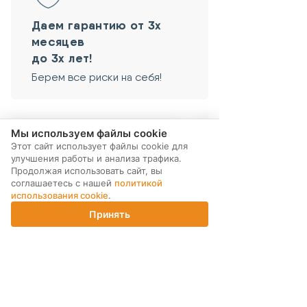
Даем гарантию от 3х
месяцев
до 3х лет!
Берем все риски на себя!
Мы используем файлы cookie
Этот сайт использует файлы cookie для
#ГАРАНТИЯ
#ЭКОНОМИЯ
улучшения работы и анализа трафика.
Продолжая использовать сайт, вы
Даем гарантию
Минимум денег –
соглашаетесь с нашей
политикой
от 3х месяцев
максимум
функций!
использования cookie
.
до 3х лет!
Принять
Экономия до 50% стоимости
Главная
Каталог
Корзина
Магазины
Войти
нового устройства.
Берем все риски на 
Мы выкупаем смартфоны в больших
Абсолютная уверенность
объемах у компаний-партнеров.
безопасности приобрет
Выкупаем устройства по программе
уцененного смартфона: 
trade-in по всей России. После
устройства даем собств
тщательной проверки устройства
гарантию 3 месяца. Такж
поступают в продажу. Цена по
можете приобрести