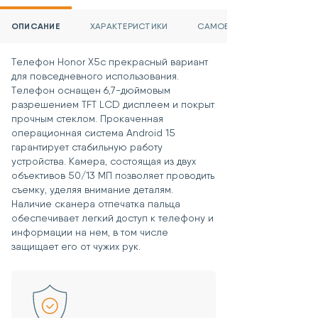
условий:
При покупке товара была
ОПИСАНИЕ
ХАРАКТЕРИСТИКИ
САМОВЫВОЗ И ДОСТАВКА
приобретена услуга «Возврат
товара в течение 15 дней»,
Сохранены чек и гарантийный
Телефон Honor X5c прекрасный вариант
талон.
для повседневного использования.
Товар не был в употреблении.
Телефон оснащен 6,7-дюймовым
Сохранены потребительские
разрешением TFT LCD дисплеем и покрыт
свойства товара.
прочным стеклом. Прокаченная
Сохранен товарный вид
операционная система Android 15
устройства.
гарантирует стабильную работу
Сохранен товарный вид упаковки.
устройства. Камера, состоящая из двух
Сохранен товарный вид комплекта.
объективов 50/13 МП позволяет проводить
Отсутствуют какие-либо
съемку, уделяя внимание деталям.
пользовательские защитные
Наличие сканера отпечатка пальца
пароли и ключи.
обеспечивает легкий доступ к телефону и
информации на нем, в том числе
защищает его от чужих рук.