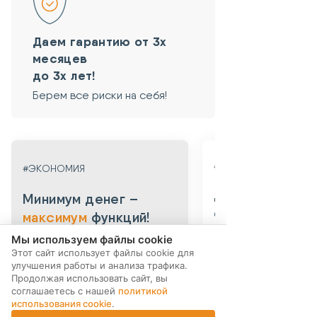
Даем гарантию от 3х
месяцев
до 3х лет!
Берем все риски на себя!
#ГАРАНТИЯ
#ЭКОНОМИЯ
Даем гарантию
Минимум денег –
от 3х месяцев
максимум
функций!
до 3х лет!
Мы используем файлы cookie
Экономия до 50% стоимости
Этот сайт использует файлы cookie для
нового устройства.
Берем все риски на 
улучшения работы и анализа трафика.
Мы выкупаем смартфоны в больших
Абсолютная уверенность
Продолжая использовать сайт, вы
объемах у компаний-партнеров.
безопасности приобрет
соглашаетесь с нашей
политикой
Выкупаем устройства по программе
уцененного смартфона: 
использования cookie
.
trade-in по всей России. После
устройства даем собств