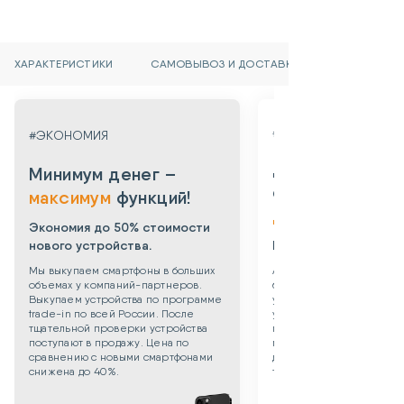
ХАРАКТЕРИСТИКИ
САМОВЫВОЗ И ДОСТАВКА
#ГАРАНТИЯ
#ЭКОНОМИЯ
Даем гарантию
Минимум денег –
от 3х месяцев
максимум
функций!
до 3х лет!
Экономия до 50% стоимости
нового устройства.
Берем все риски на 
Мы выкупаем смартфоны в больших
Абсолютная уверенность
объемах у компаний-партнеров.
безопасности приобрет
Выкупаем устройства по программе
уцененного смартфона: 
trade-in по всей России. После
устройства даем собств
тщательной проверки устройства
гарантию 3 месяца. Такж
поступают в продажу. Цена по
можете приобрести
сравнению с новыми смартфонами
дополнительную гаранти
снижена до 40%.
технику до 3х лет!