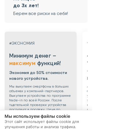
до 3х лет!
Берем все риски на себя!
#ГАРАНТИЯ
#ЭКОНОМИЯ
Даем гарантию
Минимум денег –
от 3х месяцев
максимум
функций!
до 3х лет!
Экономия до 50% стоимости
нового устройства.
Берем все риски на 
Мы выкупаем смартфоны в больших
Абсолютная уверенность
объемах у компаний-партнеров.
безопасности приобрет
Выкупаем устройства по программе
уцененного смартфона: 
trade-in по всей России. После
устройства даем собств
тщательной проверки устройства
гарантию 3 месяца. Такж
поступают в продажу. Цена по
можете приобрести
сравнению с новыми смартфонами
дополнительную гаранти
Мы используем файлы cookie
снижена до 40%.
технику до 3х лет!
Этот сайт использует файлы cookie для
улучшения работы и анализа трафика.