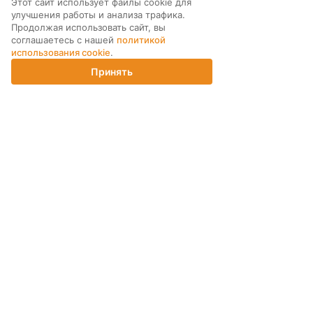
Этот сайт использует файлы cookie для
снижена до 40%.
технику до 3х лет!
улучшения работы и анализа трафика.
Продолжая использовать сайт, вы
соглашаетесь с нашей
политикой
использования cookie
.
Принять
Главная
Каталог
Корзина
Магазины
Войти
МЫ В СОЦ. СЕТЯХ