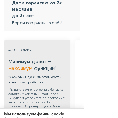
Даем гарантию от 3х
месяцев
до 3х лет!
Берем все риски на себя!
#ГАРАНТИЯ
#ЭКОНОМИЯ
Даем гарантию
Минимум денег –
от 3х месяцев
максимум
функций!
до 3х лет!
Экономия до 50% стоимости
нового устройства.
Берем все риски на 
Мы выкупаем смартфоны в больших
Абсолютная уверенность
объемах у компаний-партнеров.
безопасности приобрет
Выкупаем устройства по программе
уцененного смартфона: 
trade-in по всей России. После
устройства даем собств
тщательной проверки устройства
гарантию 3 месяца. Такж
поступают в продажу. Цена по
можете приобрести
Мы используем файлы cookie
сравнению с новыми смартфонами
дополнительную гаранти