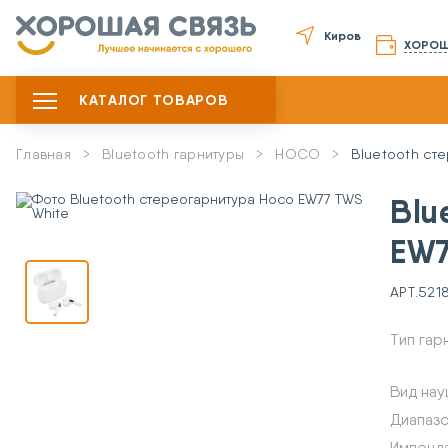
Киров
ХОРОШ
КАТАЛОГ ТОВАРОВ
Главная
Bluetooth гарнитуры
HOCO
Bluetooth ст
Blu
EW7
АРТ.
521
Тип гар
Вид на
Диапаз
Импенд