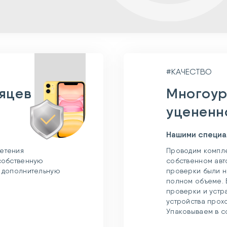
#КАЧЕСТВО
сяцев
Многоур
уцененн
Нашими специа
етения
Проводим компле
 собственную
собственном авт
и дополнительную
проверки были н
полном объеме. 
проверки и устр
устройства прох
Упаковываем в с