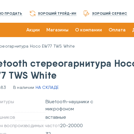
О ПРОДАТЬ
ХОРОШИЙ ТРЕЙД-ИН
ХОРОШИЙ СЕРВИС
Акции
Магазины
О компании
Оплата
ереогарнитура Hoco EW77 TWS White
etooth стереогарнитура Hoc
7 TWS White
883
В наличии
НА СКЛАДЕ
нитуры
Bluetooth-наушники с
микрофоном
ушников
вставные
он воспроизводимых частот
20-20000
анс
32