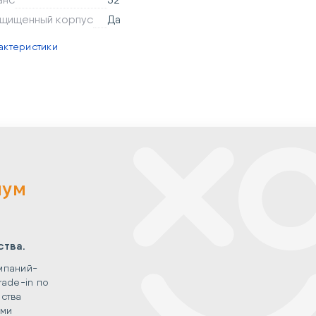
ащищенный корпус
Да
актеристики
мум
ства.
мпаний-
rade-in по
ства
ыми