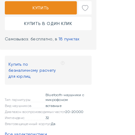
КУПИТЬ
КУПИТЬ В ОДИН КЛИК
Самовывоз: бесплатно, в
18 пунктах
Купить по
безналичному расчету
для юрлиц
Bluetooth-наушники с
Тип гарнитуры
микрофоном
Вид наушников
вставные
Диапазон воспроизводимых частот
20-20000
Импенданс
32
Влагозащищенный корпус
Да
Все характеристики