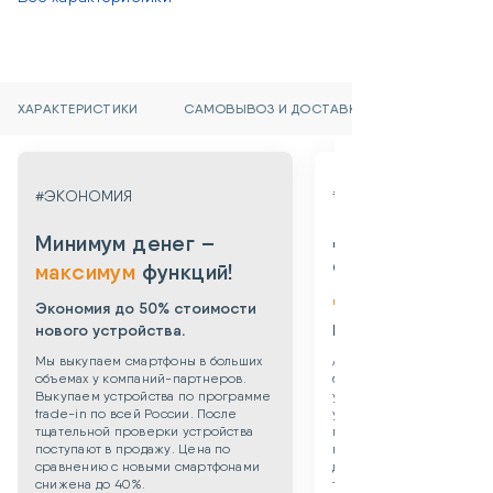
ХАРАКТЕРИСТИКИ
САМОВЫВОЗ И ДОСТАВКА
#ГАРАНТИЯ
#ЭКОНОМИЯ
Даем гарантию
Минимум денег –
от 3х месяцев
максимум
функций!
до 3х лет!
Экономия до 50% стоимости
нового устройства.
Берем все риски на 
Мы выкупаем смартфоны в больших
Абсолютная уверенность
объемах у компаний-партнеров.
безопасности приобрет
Выкупаем устройства по программе
уцененного смартфона: 
trade-in по всей России. После
устройства даем собств
тщательной проверки устройства
гарантию 3 месяца. Такж
поступают в продажу. Цена по
можете приобрести
сравнению с новыми смартфонами
дополнительную гаранти
снижена до 40%.
технику до 3х лет!