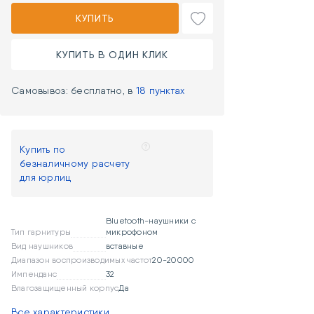
КУПИТЬ
КУПИТЬ В ОДИН КЛИК
Самовывоз: бесплатно, в
18 пунктах
Купить по
безналичному расчету
для юрлиц
Bluetooth-наушники с
Тип гарнитуры
микрофоном
Вид наушников
вставные
Диапазон воспроизводимых частот
20-20000
Импенданс
32
Влагозащищенный корпус
Да
Все характеристики