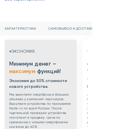
ХАРАКТЕРИСТИКИ
САМОВЫВОЗ И ДОСТАВКА
#ГАРАНТИЯ
#ЭКОНОМИЯ
Даем гарантию
Минимум денег –
от 3х месяцев
максимум
функций!
до 3х лет!
Экономия до 50% стоимости
нового устройства.
Берем все риски на 
Мы выкупаем смартфоны в больших
Абсолютная уверенность
объемах у компаний-партнеров.
безопасности приобрет
Выкупаем устройства по программе
уцененного смартфона: 
trade-in по всей России. После
устройства даем собств
тщательной проверки устройства
гарантию 3 месяца. Такж
поступают в продажу. Цена по
можете приобрести
сравнению с новыми смартфонами
дополнительную гаранти
снижена до 40%.
технику до 3х лет!