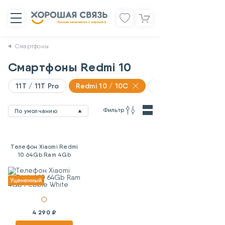
Смартфоны
Смартфоны Redmi 10
11T / 11T Pro
Redmi 10 / 10C
11 Lite
Фильтр
По умолчанию
Телефон Xiaomi Redmi
10 64Gb Ram 4Gb
Pebble White
4 290 ₽