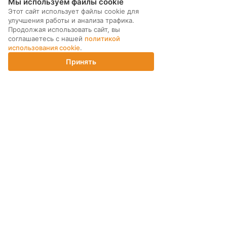
Мы используем файлы cookie
Этот сайт использует файлы cookie для
улучшения работы и анализа трафика.
МЫ В СОЦ. СЕТЯХ
Продолжая использовать сайт, вы
соглашаетесь с нашей
политикой
использования cookie
.
Принять
Главная
Каталог
Корзина
Магазины
Войти
ПОДПИСКА НА РАССЫЛКУ
ИНТЕРНЕТ-МАГАЗИН
КОМПАНИЯ
ПОМОЩЬ ПОКУПАТЕЛЮ