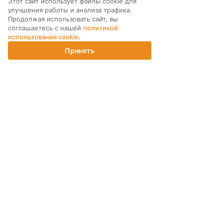
Этот сайт использует файлы cookie для
МЫ В СОЦ. СЕТЯХ
улучшения работы и анализа трафика.
Продолжая использовать сайт, вы
соглашаетесь с нашей
политикой
использования cookie
.
Принять
Главная
Каталог
Корзина
Магазины
Войти
ПОДПИСКА НА РАССЫЛКУ
ИНТЕРНЕТ-МАГАЗИН
КОМПАНИЯ
ПОМОЩЬ ПОКУПАТЕЛЮ