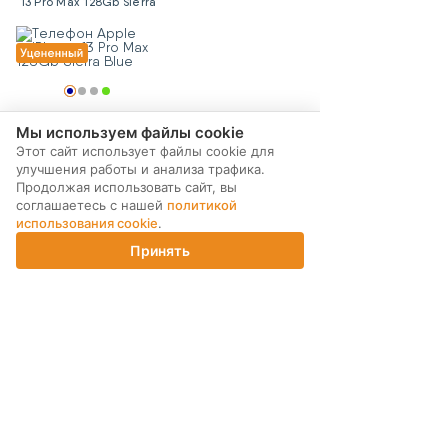
13 Pro Max 128Gb Sierra
Blue
33 090 - 41 090 ₽
Мы используем файлы cookie
КУПИТЬ
Этот сайт использует файлы cookie для
улучшения работы и анализа трафика.
Продолжая использовать сайт, вы
соглашаетесь с нашей
политикой
использования cookie
.
Принять
Главная
Каталог
Корзина
Магазины
Войти
МЫ В СОЦ. СЕТЯХ