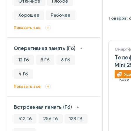
Отличное
Плохое
Хорошее
Рабочее
Товаров:
Показать все
Оперативная память (Гб)
Смарт
Телеф
12 Гб
8 Гб
6 Гб
Mini 
4 Гб
Показать все
Встроенная память (Гб)
512 Гб
256 Гб
128 Гб