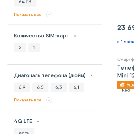
64 Гб
Показать все
23 6
Количество SIM-карт
в 1 маг
2
1
Смарт
Телеф
Mini 
Диагональ телефона (дюйм)
6,9
6,5
6,3
6,1
Показать все
4G LTE
есть