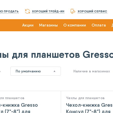
О ПРОДАТЬ
ХОРОШИЙ ТРЕЙД-ИН
ХОРОШИЙ СЕРВИС
Акции
Магазины
О компании
Оплата
лы для планшетов Gress
6
По умолчанию
Наличие в магазинах
для планшетов
Чехлы для планшетов
-книжка Gresso
Чехол-книжка Gres
л (7"-8") для
Консул (7"-8") для