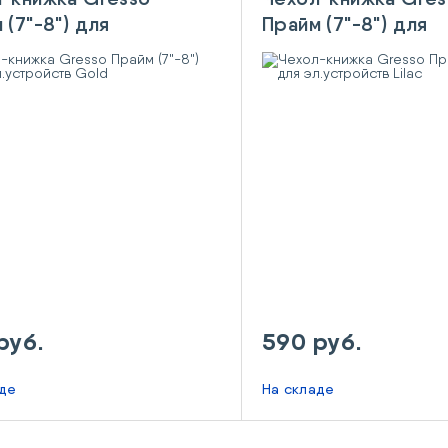
 (7"-8") для
Прайм (7"-8") для
тройств Gold
эл.устройств Lilac
руб.
590 руб.
аде
На складе