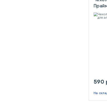
Прайм
эл.ус
590 
На скл