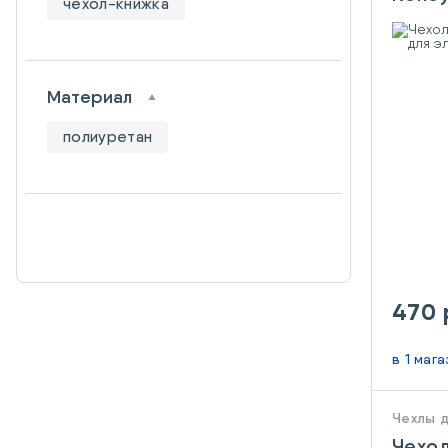
чехол-книжка
эл.ус
Материал
полиуретан
470 
в 1 маг
Чехлы 
Чехол