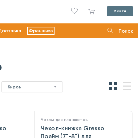
Войти
Доставка
Франшиза
Поиск
o
Киров
Чехлы для планшетов
so
Чехол-книжка Gresso
Прайм (7"-8") для