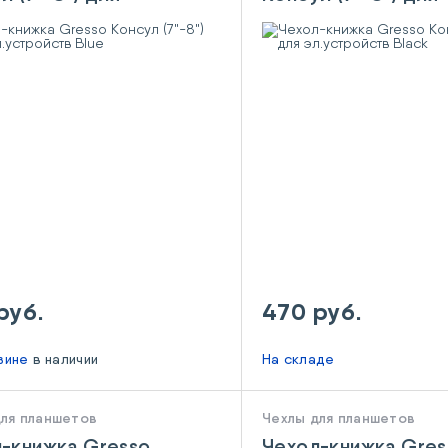
тройств Blue
эл.устройств Blac
руб.
470 руб.
азине
в наличии
На складе
для планшетов
Чехлы для планшетов
-книжка Gresso
Чехол-книжка Gres