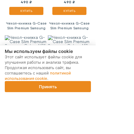
490 ₽
490 ₽
КУПИТЬ
КУПИТЬ
Чехол-книжка G-Case
Чехол-книжка G-Case
Slim Premium Samsung
Slim Premium Samsung
Galaxy M21 Red
Galaxy A12 Black
Мы используем файлы cookie
Этот сайт использует файлы cookie для
490 ₽
490 ₽
улучшения работы и анализа трафика.
Продолжая использовать сайт, вы
КУПИТЬ
КУПИТЬ
соглашаетесь с нашей
политикой
использования cookie
.
Чехол-книжка G-Case
Накладка кожаная G-
Slim Premium Samsung
Case Slim Premium для
Принять
Galaxy A72 Black
Xiaomi Mi5X/Mi A1 Gold
Главная
Каталог
Корзина
Магазины
Войти
490 ₽
550 ₽
КУПИТЬ
КУПИТЬ